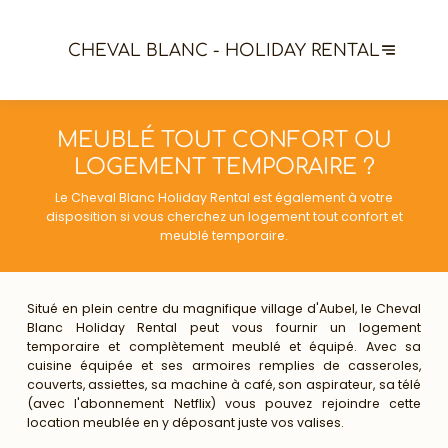
CHEVAL BLANC - HOLIDAY RENTAL
MEUBLÉ TOUT CONFORT OU
LOGEMENT TEMPORAIRE ?
Le Cheval Blanc Holiday Rental est également à votre
disposition si vous cherchez un logement tout confort et
meublé temporaire.
Situé en plein centre du magnifique village d'Aubel, le Cheval
Blanc Holiday Rental peut vous fournir un logement
temporaire et complètement meublé et équipé. Avec sa
cuisine équipée et ses armoires remplies de casseroles,
couverts, assiettes, sa machine à café, son aspirateur, sa télé
(avec l'abonnement Netflix) vous pouvez rejoindre cette
location meublée en y déposant juste vos valises.